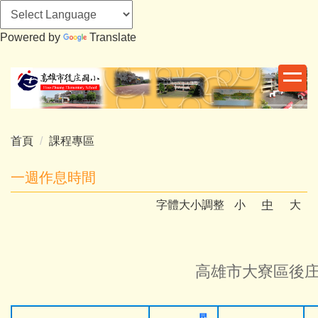
Powered by
Translate
跳
到
主
要
內
首頁
課程專區
容
區
一週作息時間
字體大小調整
小
中
大
高雄市大寮區後